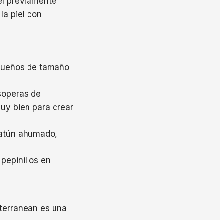
el previamente
la piel con
equeños de tamaño
soperas de
uy bien para crear
 atún ahumado,
pepinillos en
terranean es una