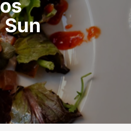
tos
 Sun