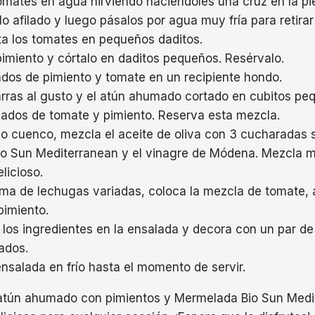
omates en agua hirviendo haciéndoles una cruz en la pi
lo afilado y luego pásalos por agua muy fría para retirar 
rta los tomates en pequeños daditos.
pimiento y córtalo en daditos pequeños. Resérvalo.
dos de pimiento y tomate en un recipiente hondo.
rras al gusto y el atún ahumado cortado en cubitos p
 dados de tomate y pimiento. Reserva esta mezcla.
o cuenco, mezcla el aceite de oliva con 3 cucharadas 
o Sun Mediterranean y el vinagre de Módena. Mezcla m
licioso.
ma de lechugas variadas, coloca la mezcla de tomate,
pimiento.
los ingredientes en la ensalada y decora con un par de 
eados.
nsalada en frío hasta el momento de servir.
atún ahumado con pimientos y Mermelada Bio Sun Medi