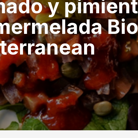
ado y pimien
mermelada Bio
terranean