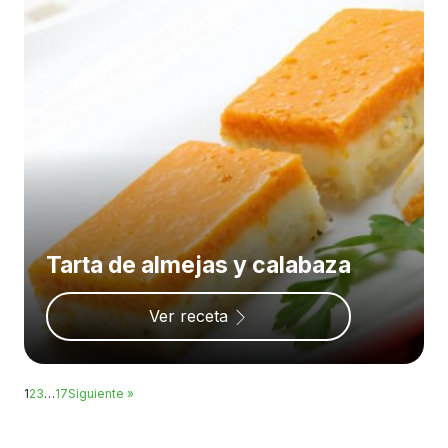
Tarta de almejas y calabaza
Ver receta
1
2
3
…
17
Siguiente »