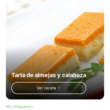
Tarta de almejas y calabaza
Ver receta
1
2
3
…
17
Siguiente »