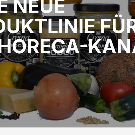
E NEUE
UKTLINIE FÜ
 HORECA-KAN